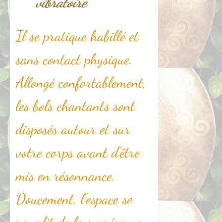
vibratoire
Il se pratique habillé et
sans contact physique.
Allongé confortablement,
les bols chantants sont
disposés autour et sur
votre corps avant d’être
mis en résonnance.
Doucement, l’espace se