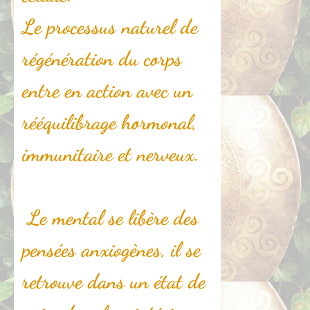
Le processus naturel de
régénération du corps
entre en action avec un
rééquilibrage hormonal,
immunitaire et nerveux.
Le mental se libère des
pensées anxiogènes, il se
retrouve dans un état de