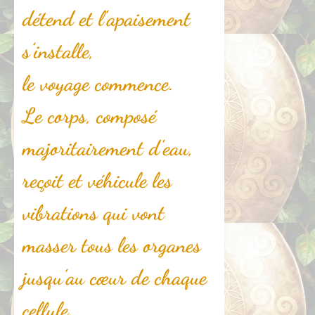
détend et l’apaisement
s’installe,
le voyage commence.
Le corps, composé
majoritairement d’eau,
reçoit et véhicule les
vibrations qui vont
masser tous les organes
jusqu’au cœur de chaque
cellule.