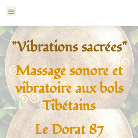
Aller
Menu
au
contenu
"Vibrations sacrées"
Massage sonore et
vibratoire aux bols
Tibétains
Le Dorat 87