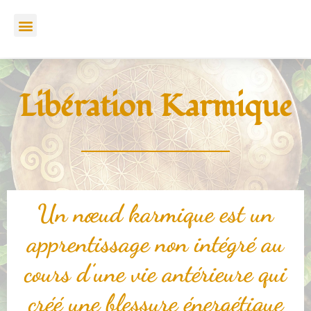
Aller
Menu
au
contenu
Libération Karmique
Un nœud karmique est un
apprentissage non intégré au
cours d’une vie antérieure qui
créé une blessure énergétique